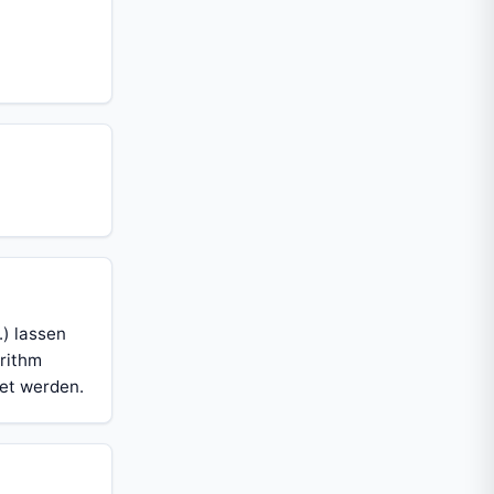
.) lassen
orithm
det werden.