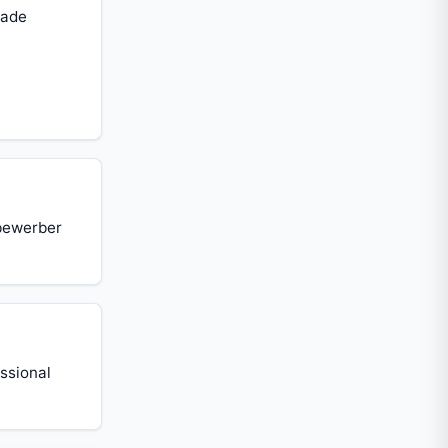
rade
tbewerber
ssional