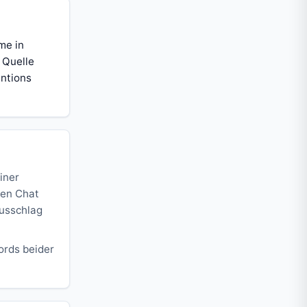
me in
 Quelle
entions
iner
den Chat
Ausschlag
ords beider