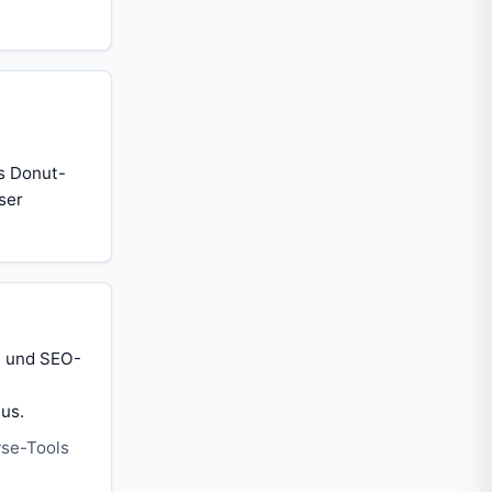
ls Donut-
ser
n und SEO-
us.
yse-Tools