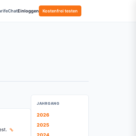
rife
Chat
Einloggen
Kostenfrei testen
JAHRGANG
2026
2025
est.
2024