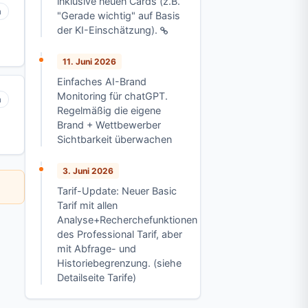
inklusive neuen Cards (z.B.
n
"Gerade wichtig" auf Basis
der KI-Einschätzung).
11. Juni 2026
Einfaches AI-Brand
Monitoring für chatGPT.
n
Regelmäßig die eigene
Brand + Wettbewerber
Sichtbarkeit überwachen
3. Juni 2026
Tarif-Update: Neuer Basic
Tarif mit allen
Analyse+Recherchefunktionen
des Professional Tarif, aber
mit Abfrage- und
Historiebegrenzung. (siehe
Detailseite Tarife)